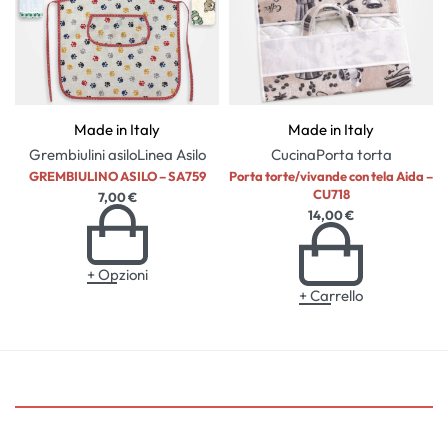
Made in Italy
Made in Italy
Grembiulini asilo
Linea Asilo
Cucina
Porta torta
GREMBIULINO ASILO – SA759
Porta torte/vivande con tela Aida –
CU718
7,00
€
14,00
€
+ Opzioni
+ Carrello