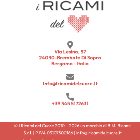
Via Lesina, 57
24030-Brembate Di Sopra
Bergamo - Italia
Info@iricamidelcuore.it
+39 345 5172631
© I Ricami del Cuore 2010 – 2026 un marchio di B.M. Ricami
S.r.l. | P.IVA 03107300166 | info@iricamidelcuore.it