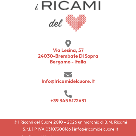
Via Lesina, 57
24030-Brembate Di Sopra
Bergamo - Italia
Info@iricamidelcuore.it
+39 345 5172631
© I Ricami del Cuore 2010 – 2026 un marchio di B.M. Ricami
S.r.l. | P.IVA 03107300166 | info@iricamidelcuore.it